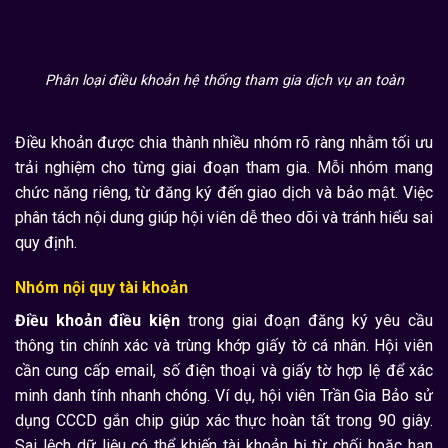
Phân loại điều khoản hệ thống tham gia dịch vụ an toàn
Điều khoản được chia thành nhiều nhóm rõ ràng nhằm tối ưu
trải nghiệm cho từng giai đoạn tham gia. Mỗi nhóm mang
chức năng riêng, từ đăng ký đến giao dịch và bảo mật. Việc
phân tách nội dung giúp hội viên dễ theo dõi và tránh hiểu sai
quy định.
Nhóm nội quy tài khoản
Điều khoản điều kiện
trong giai đoạn đăng ký yêu cầu
thông tin chính xác và trùng khớp giấy tờ cá nhân. Hội viên
cần cung cấp email, số điện thoại và giấy tờ hợp lệ để xác
minh danh tính nhanh chóng. Ví dụ, hội viên Trần Gia Bảo sử
dụng CCCD gắn chip giúp xác thực hoàn tất trong 90 giây.
Sai lệch dữ liệu có thể khiến tài khoản bị từ chối hoặc hạn