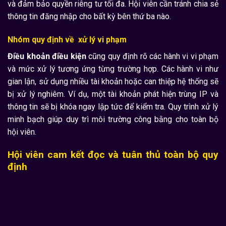
và đảm bảo quyền riêng tư tối đa. Hội viên cần tránh chia sẻ
thông tin đăng nhập cho bất kỳ bên thứ ba nào.
Nhóm quy định về xử lý vi phạm
Điều khoản điều kiện
cũng quy định rõ các hành vi vi phạm
và mức xử lý tương ứng từng trường hợp. Các hành vi như
gian lận, sử dụng nhiều tài khoản hoặc can thiệp hệ thống sẽ
bị xử lý nghiêm. Ví dụ, một tài khoản phát hiện trùng IP và
thông tin sẽ bị khóa ngay lập tức để kiểm tra. Quy trình xử lý
minh bạch giúp duy trì môi trường công bằng cho toàn bộ
hội viên.
Hội viên cam kết đọc và tuân thủ toàn bộ quy
định