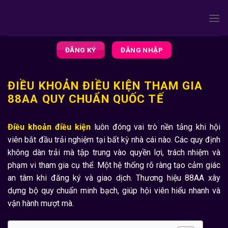
Bỏ
qua
nội
dung
ĐĂNG KÝ
ĐĂNG NHẬP
ĐIỀU KHOẢN ĐIỀU KIỆN THAM GIA
88AA QUY CHUẨN QUỐC TẾ
Điều khoản điều kiện
luôn đóng vai trò nền tảng khi hội
viên bắt đầu trải nghiệm tại bất kỳ nhà cái nào. Các quy định
không dàn trải mà tập trung vào quyền lợi, trách nhiệm và
phạm vi tham gia cụ thể. Một hệ thống rõ ràng tạo cảm giác
an tâm khi đăng ký và giao dịch. Thương hiệu 88AA xây
dựng bộ quy chuẩn minh bạch, giúp hội viên hiểu nhanh và
vận hành mượt mà.