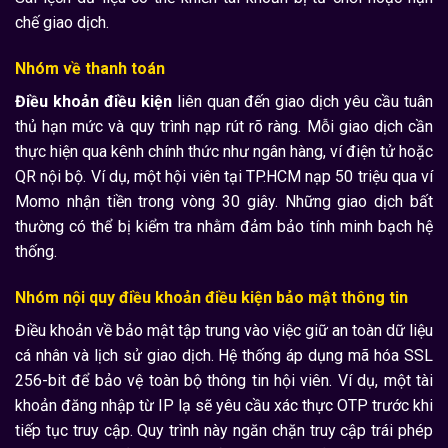
chế giao dịch.
Nhóm về thanh toán
Điều khoản điều kiện
liên quan đến giao dịch yêu cầu tuân
thủ hạn mức và quy trình nạp rút rõ ràng. Mỗi giao dịch cần
thực hiện qua kênh chính thức như ngân hàng, ví điện tử hoặc
QR nội bộ. Ví dụ, một hội viên tại TP.HCM nạp 50 triệu qua ví
Momo nhận tiền trong vòng 30 giây. Những giao dịch bất
thường có thể bị kiểm tra nhằm đảm bảo tính minh bạch hệ
thống.
Nhóm nội quy điều khoản điều kiện bảo mật thông tin
Điều khoản về bảo mật tập trung vào việc giữ an toàn dữ liệu
cá nhân và lịch sử giao dịch. Hệ thống áp dụng mã hóa SSL
256-bit để bảo vệ toàn bộ thông tin hội viên. Ví dụ, một tài
khoản đăng nhập từ IP lạ sẽ yêu cầu xác thực OTP trước khi
tiếp tục truy cập. Quy trình này ngăn chặn truy cập trái phép