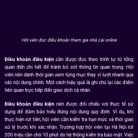
Hội viên đọc điều khoản tham gia nhà cái online
Điều khoản điều kiện
cần được đọc theo trình tự từ tổng
quan đến chi tiết để tránh bỏ sót thông tin quan trọng. Hội
viên nên dành thời gian xem từng mục thay vì lướt nhanh qua
các nội dung chính. Một cách hiệu quả là ghi chú lại các điểm
liên quan trực tiếp đến giao dịch cá nhân.
Điều khoản điều kiện
nên được đối chiếu với thực tế sử
dụng để đảm bảo hiểu đúng nội dung quy định. Ví dụ, khi
thực hiện rút tiền, hội viên cần kiểm tra hạn mức và thời gian
xử lý trước khi xác nhận. Trường hợp hội viên tại Hà Nội rút
200 triệu cần chờ 10 phút do hệ thống kiểm tra bảo mật. Việc