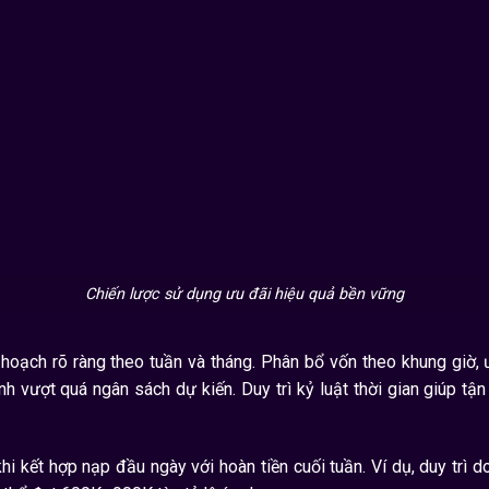
Chiến lược sử dụng ưu đãi hiệu quả bền vững
oạch rõ ràng theo tuần và tháng. Phân bổ vốn theo khung giờ, ưu 
ánh vượt quá ngân sách dự kiến. Duy trì kỷ luật thời gian giúp t
hi kết hợp nạp đầu ngày với hoàn tiền cuối tuần. Ví dụ, duy trì