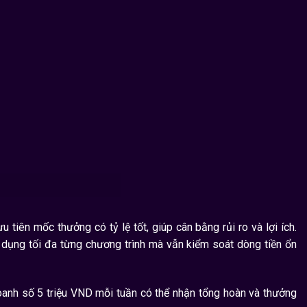
tiên mốc thưởng có tỷ lệ tốt, giúp cân bằng rủi ro và lợi ích.
ận dụng tối đa từng chương trình mà vẫn kiểm soát dòng tiền ổn
 doanh số 5 triệu VND mỗi tuần có thể nhận tổng hoàn và thưởng