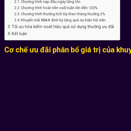
Chương trình nạp đầu ngày tăng tốc
Chương trình hoàn tiền cuối tuần lên đến 120%
Chương trình thưởng tích lũy theo tháng thưởng 2%
Khuyến mãi 88AA định kỳ tặng quà sự kiện hội viên
Tối ưu hóa kiểm soát hiệu quả sử dụng thưởng ưu đãi
Kết luận
Cơ chế ưu đãi phân bổ giá trị của kh