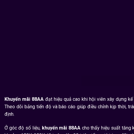
Khuyến mãi 88AA
đạt hiệu quả cao khi hội viên xây dựng kế h
Theo dõi bảng tiến độ và báo cáo giúp điều chỉnh kịp thời, tr
định.
Ở góc độ số liệu,
khuyến mãi 88AA
cho thấy hiệu suất tăng k