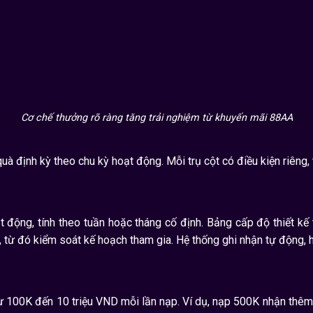
Cơ chế thưởng rõ ràng tăng trải nghiệm từ khuyến mãi 88AA
uà định kỳ theo chu kỳ hoạt động. Mỗi trụ cột có điều kiện riêng,
động, tính theo tuần hoặc tháng cố định. Bảng cấp độ thiết kế tu
ỳ, từ đó kiểm soát kế hoạch tham gia. Hệ thống ghi nhận tự động, 
 100K đến 10 triệu VND mỗi lần nạp. Ví dụ, nạp 500K nhận thêm 