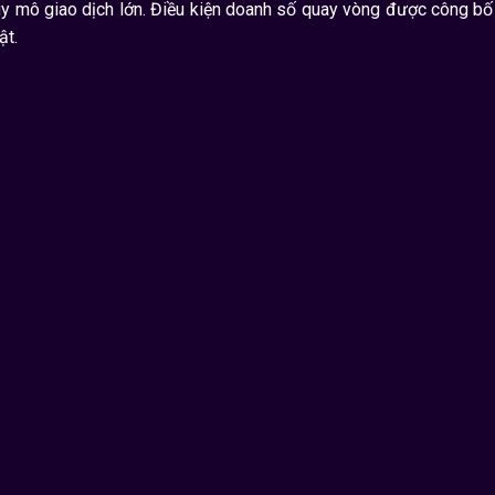
 quy mô giao dịch lớn. Điều kiện doanh số quay vòng được công bố
ật.