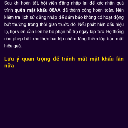
Sau khi hoàn tất, hội viên đăng nhập lại để xác nhận quá
trình
quên mật khẩu 88AA
đã thành công hoàn toàn. Nên
kiểm tra lịch sử đăng nhập để đảm bảo không có hoạt động
bất thường trong thời gian trước đó. Nếu phát hiện dấu hiệu
lạ, hội viên cần liên hệ bộ phận hỗ trợ ngay lập tức. Hệ thống
cho phép bật xác thực hai lớp nhằm tăng thêm lớp bảo mật
hiệu quả.
Lưu ý quan trọng để tránh mất mật khẩu lần
nữa