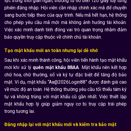
lực trong thời gian ngắn, thường từ 60 đến 120 giây tùy từng
phiên đăng nhập. Hội viên cần nhập chính xác mã để chuyển
sang bước tiếp theo của quy trình. Nếu mã hết hạn, hệ thống
cho phép yêu cầu mã mới mà không ảnh hưởng tài khoản.
Việc xác minh danh tính đóng vai trò quan trọng nhằm đảm
bảo quyền truy cập thuộc về chính chủ tài khoản.
Tạo mật khẩu mới an toàn nhưng lại dễ nhớ
Sau khi xác minh thành công, hội viên tiến hành tạo mật khẩu
mới khi xử lý
quên mật khẩu 88AA
. Mật khẩu nên kết hợp
chữ hoa, chữ thường, số và ký tự đặc biệt để tăng độ bảo
mật. Ví dụ, mật khẩu “Aa@2026Login88” được đánh giá cao
về mức độ an toàn. Hệ thống thường yêu cầu tối thiểu tám ký
tự và không trùng với mật khẩu cũ gần nhất. Việc thiết lập
mật khẩu hợp lý giúp giảm nguy cơ bị truy cập trái phép
trong tương lai.
Đăng nhập lại với mật khẩu mới và kiểm tra bảo mật