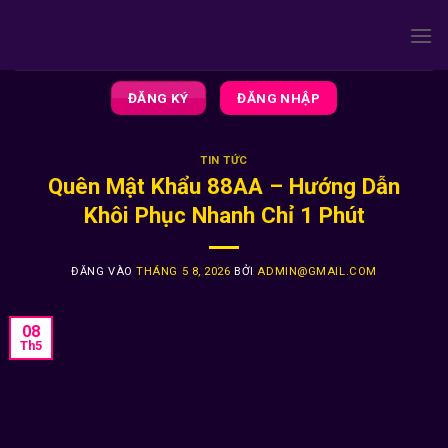
Bỏ
qua
nội
dung
ĐĂNG KÝ
ĐĂNG NHẬP
TIN TỨC
Quên Mật Khẩu 88AA – Hướng Dẫn
Khôi Phục Nhanh Chỉ 1 Phút
ĐĂNG VÀO
THÁNG 5 8, 2026
BỞI
ADMIN@GMAIL.COM
08
Th5