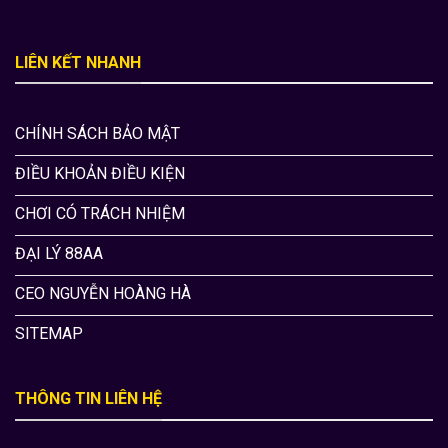
LIÊN KẾT NHANH
CHÍNH SÁCH BẢO MẬT
ĐIỀU KHOẢN ĐIỀU KIỆN
CHƠI CÓ TRÁCH NHIỆM
ĐẠI LÝ 88AA
CEO NGUYỄN HOÀNG HÀ
SITEMAP
THÔNG TIN LIÊN HỆ