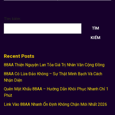
Tìm kiếm
TÌM
KIẾM
Recent Posts
88AA Thiện Nguyện Lan Tỏa Giá Trị Nhân Văn Cộng Đồng
88AA Có Lừa Đảo Không – Sự Thật Minh Bạch Và Cách
Nhận Diện
Quên Mật Khẩu 88AA – Hướng Dẫn Khôi Phục Nhanh Chỉ 1
Phút
Link Vào 88AA Nhanh Ổn Định Không Chặn Mới Nhất 2026