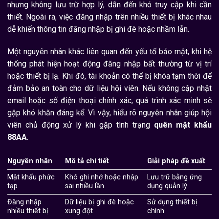
nhưng không lưu trữ hợp lý, dẫn đến khó truy cập khi cần
thiết. Ngoài ra, việc đăng nhập trên nhiều thiết bị khác nhau
dễ khiến thông tin đăng nhập bị ghi đè hoặc nhầm lẫn.
Một nguyên nhân khác liên quan đến yếu tố bảo mật, khi hệ
thống phát hiện hoạt động đăng nhập bất thường từ vị trí
hoặc thiết bị lạ. Khi đó, tài khoản có thể bị khóa tạm thời để
đảm bảo an toàn cho dữ liệu hội viên. Nếu không cập nhật
email hoặc số điện thoại chính xác, quá trình xác minh sẽ
gặp khó khăn đáng kể. Vì vậy, hiểu rõ nguyên nhân giúp hội
viên chủ động xử lý khi gặp tình trạng
quên mật khẩu
88AA
.
Nguyên nhân
Mô tả chi tiết
Giải pháp đề xuất
Mật khẩu phức
Khó ghi nhớ hoặc nhập
Lưu trữ bằng ứng
tạp
sai nhiều lần
dụng quản lý
Đăng nhập
Dữ liệu bị ghi đè hoặc
Sử dụng thiết bị
nhiều thiết bị
xung đột
chính