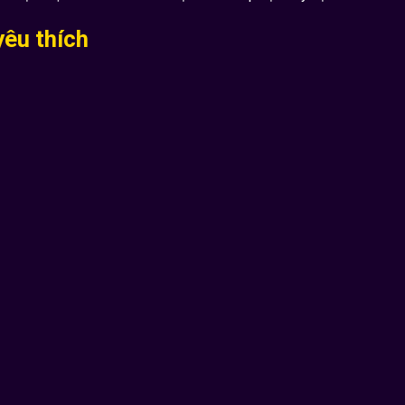
yêu thích