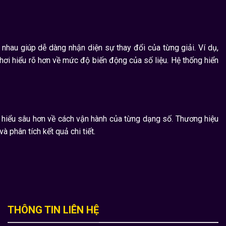
nhau giúp dễ dàng nhận diện sự thay đổi của từng giải. Ví dụ,
hơi hiểu rõ hơn về mức độ biến động của số liệu. Hệ thống hiển
ơi hiểu sâu hơn về cách vận hành của từng dạng số. Thương hiệu
à phân tích kết quả chi tiết.
THÔNG TIN LIÊN HỆ