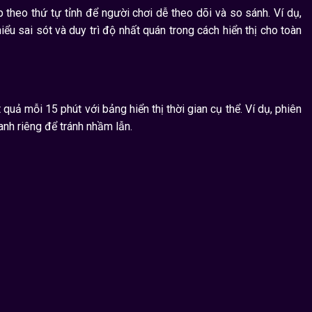
heo thứ tự tỉnh để người chơi dễ theo dõi và so sánh. Ví dụ,
ểu sai sót và duy trì độ nhất quán trong cách hiển thị cho toàn
quả mỗi 15 phút với bảng hiển thị thời gian cụ thể. Ví dụ, phiên
nh riêng để tránh nhầm lẫn.