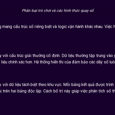
Phân loại trò chơi và các hình thức quay số
ang cấu trúc số riêng biệt và logic vận hành khác nhau. Việc hi
với cấu trúc giải thưởng cố định. Dữ liệu thường tập trung vào
liệu chính xác hơn. Hệ thống hiển thị của đảm bảo các dãy số luôn
 với dữ liệu tách biệt theo khu vực. Mỗi bảng kết quả được trình
 trên hai bảng độc lập. Cách bố trí này giúp việc phân tích số t