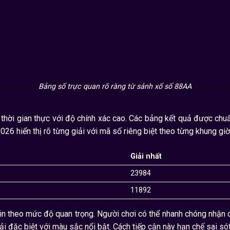
Bảng số trực quan rõ ràng từ sảnh xổ số 88AA
o thời gian thực với độ chính xác cao. Các bảng kết quả được 
026 hiển thị rõ từng giải với mã số riêng biệt theo từng khung giờ
Giải nhất
23984
11892
n theo mức độ quan trọng. Người chơi có thể nhanh chóng nhận diệ
iải đặc biệt với màu sắc nổi bật. Cách tiếp cận này hạn chế sai s