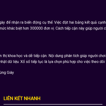
y để nhận ra biến động cụ thể. Việc đặt hai bảng kết quả cạnh 
mức khác biệt hơn 300000 đơn vị. Cách tiếp cận này giúp người c
ển thị khoa học và dễ tiếp cận. Nội dung phân tích giúp người ch
hật dữ liệu. Xổ số tiếp tục là lựa chọn phù hợp cho việc theo dõi v
ừng Giây
LIÊN KẾT NHANH