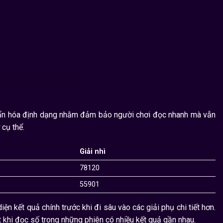
chuẩn hóa định dạng nhằm đảm bảo người chơi đọc nhanh mà vẫn
 cụ thể.
Giải nhì
78120
55901
n kết quả chính trước khi đi sâu vào các giải phụ chi tiết hơn.
ót khi đọc số trong những phiên có nhiều kết quả gần nhau.