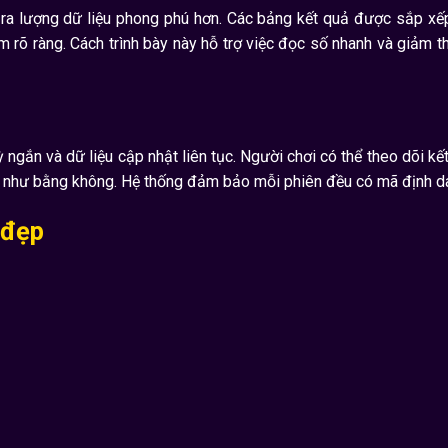
ra lượng dữ liệu phong phú hơn. Các bảng kết quả được sắp xếp t
m rõ ràng. Cách trình bày này hỗ trợ việc đọc số nhanh và giảm thi
gắn và dữ liệu cập nhật liên tục. Người chơi có thể theo dõi kết 
gần như bằng không. Hệ thống đảm bảo mỗi phiên đều có mã định da
 đẹp